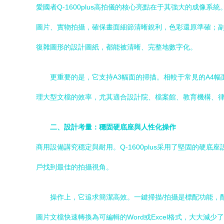
愛國者Q-1600plus高拍儀的核心亮點在于其強大的成
圖片、實物拍攝，確保畫面細節清晰銳利，色彩還原準確；
復雜圖形的設計圖紙，都能被清晰、完整地數字化。
更重要的是，它支持A3幅面的掃描。相較于常見的A4
理大型文檔的效率，尤其適合設計院、檔案館、教育機構、
二、設計考量：穩固硬底座與人性化操作
商用設備講究穩定與耐用。Q-1600plus采用了堅固的
戶找到最佳的拍攝視角。
操作上，它追求簡潔高效。一鍵掃描/拍攝是標配功能，
圖片文檔快速轉換為可編輯的Word或Excel格式，大大減