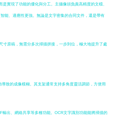
加，而是實現了功能的優化與分工。主攝像頭負責高精度的文檔、
更智能、適應性更強。無論是文字密集的合同文件，還是帶有
大尺寸原稿，無需分多次掃描拼接，一步到位，極大地提升了處
晃動導致的成像模糊。其支架通常支持多角度靈活調節，方便用
F輸出、網絡共享等多種功能。OCR文字識別功能能將掃描的