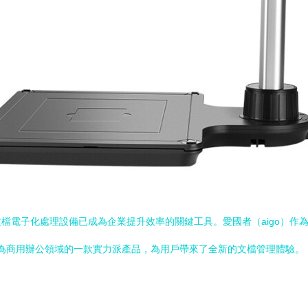
電子化處理設備已成為企業提升效率的關鍵工具。愛國者（aigo）作為國內
成為商用辦公領域的一款實力派產品，為用戶帶來了全新的文檔管理體驗。