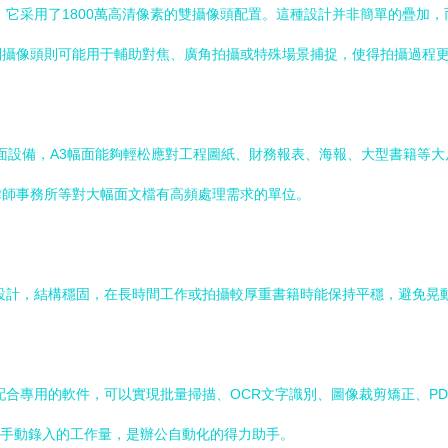
像系統。它采用了1800萬高清像素的雙攝像頭配置。這種設計并非簡單的疊
副攝像頭則可能用于輔助對焦、廣角拍攝或特殊場景捕捉，使得拍攝過程
幅面設備，A3幅面能夠輕松應對工程圖紙、財務報表、海報、大型書籍等
律師事務所等對大幅面文檔有高頻處理需求的單位。
硬底座設計，結構穩固，在長時間工作或拍攝較厚重書籍時能保持平穩，避免
配合專用的軟件，可以實現批量掃描、OCR文字識別、圖像裁剪矯正、PD
少了手動錄入的工作量，是辦公自動化的得力助手。