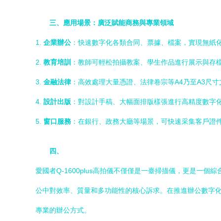
三、應用場景：廣泛賦能商務與專業領域
1.
企業辦公
：快速數字化各類合同、票據、檔案，實現無紙
2.
教育培訓
：教師可輕松拍攝教案、學生作品進行展示與存
3.
金融法律
：高效處理大量憑證、法律卷宗等A4乃至A3尺
4.
設計出版
：對設計手稿、大幅面排版樣張進行高精度數字
5.
窗口服務
：在銀行、政務大廳等場景，可快速采集客戶證
四、
愛國者Q-1600plus高拍儀不僅僅是一臺掃描儀，更是
公中對效率、質量和多功能性的核心訴求。在推進辦公數字
專業的辦公方式。